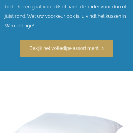
bed. De één gaat voor dik of hard, de ander voor dun of
juist rond. Wat uw voorkeur ook is, u vindt het kussen in
Wemeldinge!
Bekijk het volledige assortiment