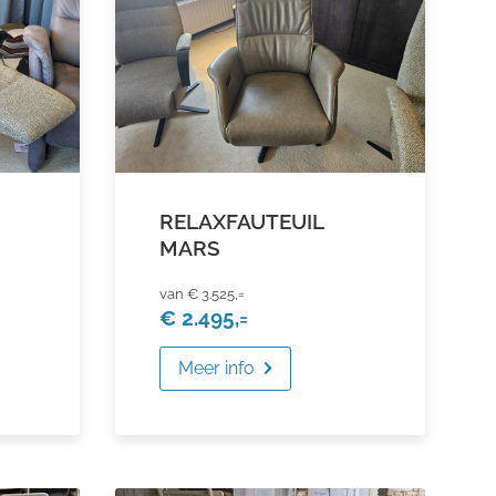
RELAXFAUTEUIL
MARS
€ 3.525,=
€ 2.495,=
Meer info