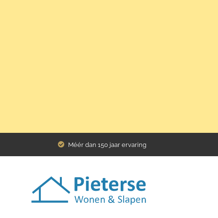
Home
Assortiment
Assortiment
Méér dan 150 jaar ervaring
Wis filters
CATEGORIE