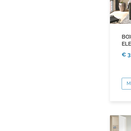
BO
EL
€ 3
M