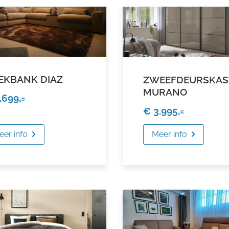
EKBANK DIAZ
ZWEEFDEURSKAS
MURANO
.699,=
€ 3.995,=
eer info
Meer info