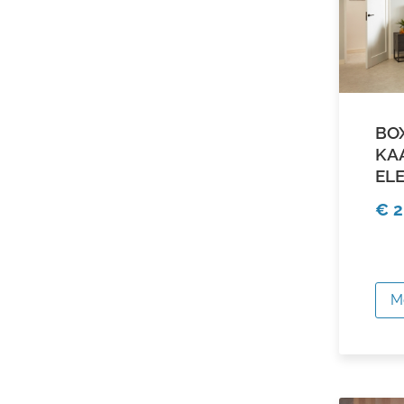
BO
KA
EL
€ 2
M