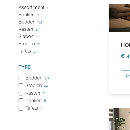
Alle aanbiedingen
25
Assortiment
1
Banken
8
Bedden
38
Kasten
13
Slapen
2
Stoelen
21
HO
Tafels
4
€ 4
TYPE
M
Bedden
38
Stoelen
24
Kasten
11
Banken
8
Tafels
4