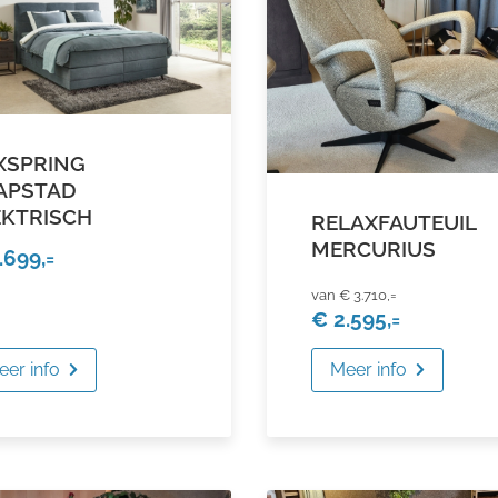
XSPRING
APSTAD
EKTRISCH
RELAXFAUTEUIL
MERCURIUS
.699,=
€ 3.710,=
€ 2.595,=
eer info
Meer info