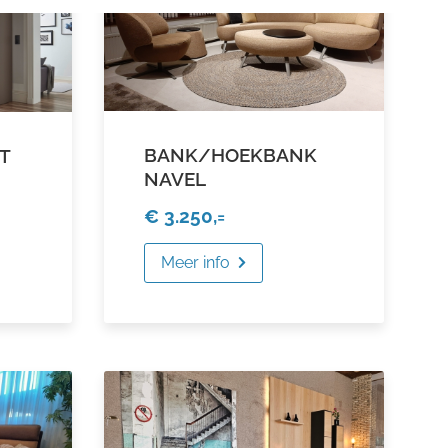
BANK/HOEKBANK
T
NAVEL
€ 3.250,=
Meer info