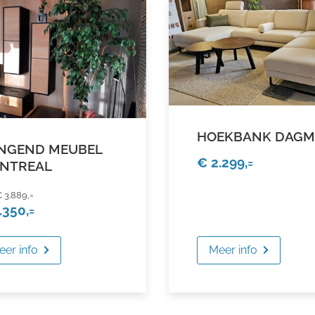
HOEKBANK DAG
NGEND MEUBEL
€ 2.299,=
NTREAL
 3.889,=
.350,=
eer info
Meer info