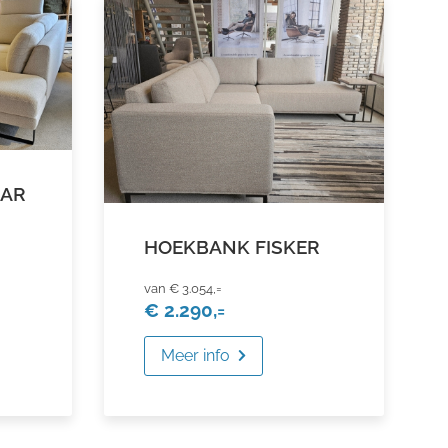
MAR
HOEKBANK FISKER
€ 3.054,=
€ 2.290,=
Meer info