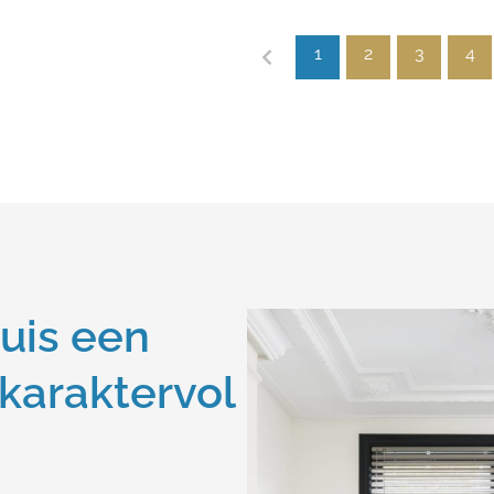
1
2
3
4
uis een
 karaktervol