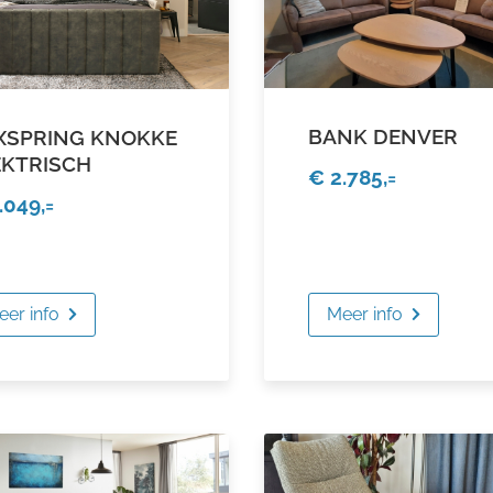
BANK DENVER
XSPRING KNOKKE
EKTRISCH
€ 2.785,=
.049,=
eer info
Meer info