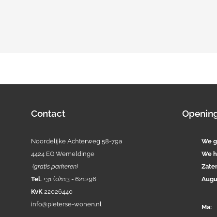
Contact
Opening
Noordelijke Achterweg 58-79a
We g
4424 EG Wemeldinge
We h
(gratis parkeren)
Zate
Tel.
+31 (0)113 - 621296
Augu
KvK
22026440
info@pieterse-wonen.nl
Ma