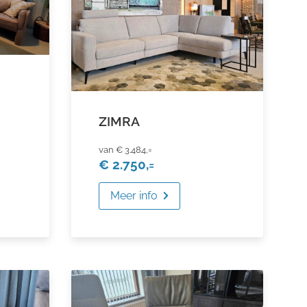
ZIMRA
€ 3.484,=
€ 2.750,=
Meer info