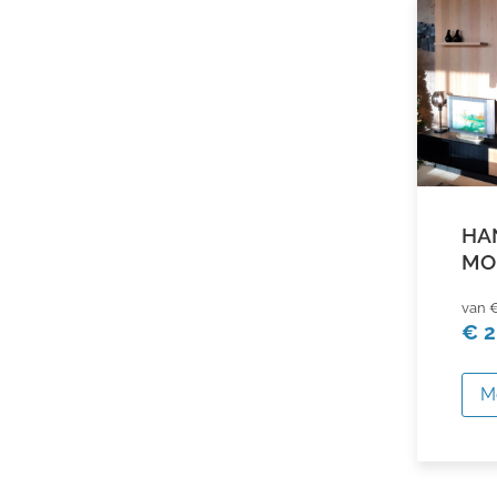
HA
MO
€
€ 2
M