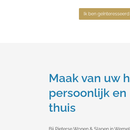
Ik ben geïnteresseerd
Maak van uw h
persoonlijk en
thuis
Bij Pieterse Wonen & Slapen in Weme