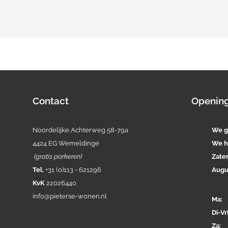
Contact
Opening
Noordelijke Achterweg 58-79a
We g
4424 EG Wemeldinge
We h
(gratis parkeren)
Zate
Tel.
+31 (0)113 - 621296
Augu
KvK
22026440
info@pieterse-wonen.nl
Ma
Di-
Vri
Za