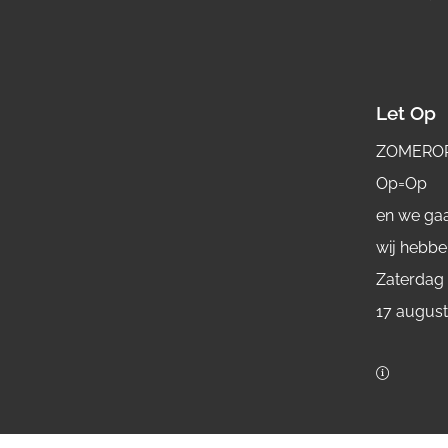
Let Op
ZOMERO
Op=Op
en we gaa
wij hebbe
Zaterdag
17 augus