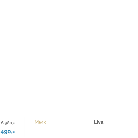
Merk
Liva
€ 980,=
 490,=