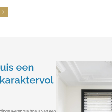
uis een
 karaktervol
ldinge weten we hoe u van een