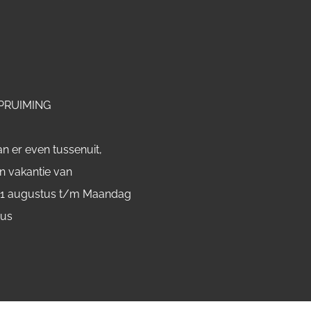
PRUIMING
n er even tussenuit,
n vakantie van
 1 augustus t/m Maandag
tus