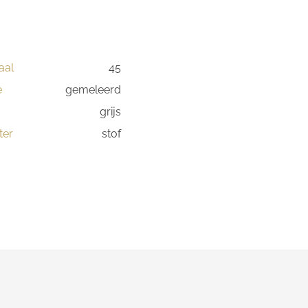
aal
45
e
gemeleerd
grijs
ter
stof