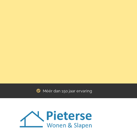
Home
Assortiment
Stoelen
Eetkamerstoel Jan
Méér dan 150 jaar ervaring