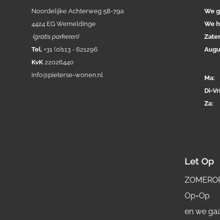
Noordelijke Achterweg 58-79a
We g
4424 EG Wemeldinge
We h
(gratis parkeren)
Zate
Tel.
+31 (0)113 - 621296
Augu
KvK
22026440
info@pieterse-wonen.nl
Ma
Di-
Vri
Za
Let Op
ZOMERO
Op=Op
en we gaa