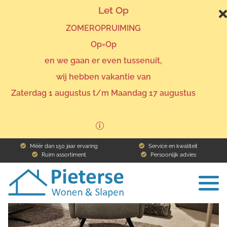
Let Op
ZOMEROPRUIMING
Op=Op
en we gaan er even tussenuit,
wij hebben vakantie van
Home
Assortiment
Stoelen
Fauteuil Dunya
Zaterdag 1 augustus t/m Maandag 17 augustus
Terug naar het overzicht
Méér dan 150 jaar ervaring
Service en kwaliteit
Ruim assortiment
Persoonlijk advies
To
na