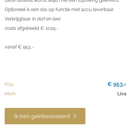
Deze fauteuil wordt altijd met een topswing geleverd.
Optioneel is een sta-op functie met accu leverbaar.
Verkrijgbaar in stof en leer.
zoals afgebeeld € 1029,-
vanaf € 953,-
€ 953,=
Prijs
Merk
Liva
Ik ben geïnteresseerd