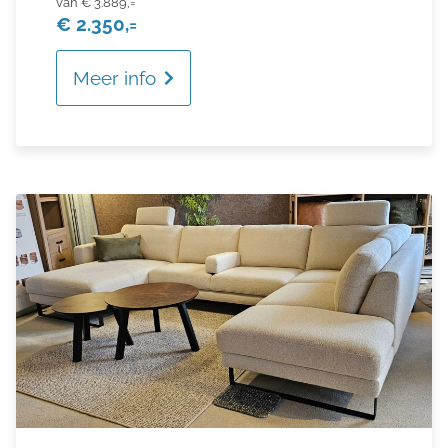
€ 3.889,=
€ 2.350,=
Meer info