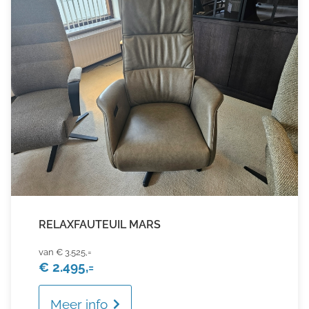
RELAXFAUTEUIL MARS
€ 3.525,=
€ 2.495,=
Meer info