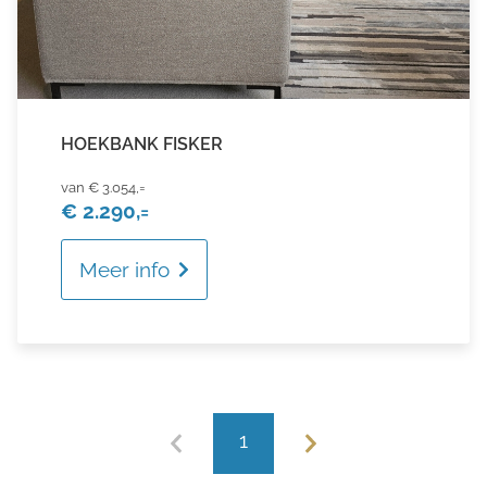
HOEKBANK FISKER
€ 3.054,=
€ 2.290,=
Meer info
1