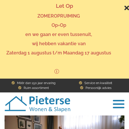
Let Op
ZOMEROPRUIMING
Op=Op
en we gaan er even tussenuit,
wij hebben vakantie van
Home
Assortiment
Zaterdag 1 augustus t/m Maandag 17 augustus
Assortiment
Méér dan 150 jaar ervaring
Service en kwaliteit
Ruim assortiment
Persoonlijk advies
To
na