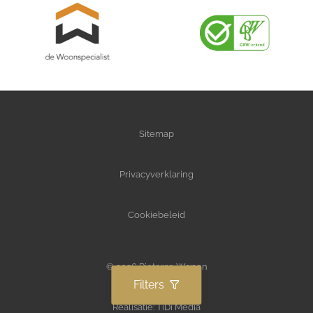
Sitemap
Privacyverklaring
Cookiebeleid
© 2026 Pieterse Wonen
Filters
Realisatie:
TiDi Media