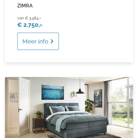
ZIMRA
€ 3.484,=
€ 2.750,=
Meer info