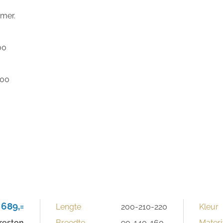
amer.
00
,00
 689,=
Lengte
200-210-220
Kleur
reston
Breedte
90-140-160-
Materi