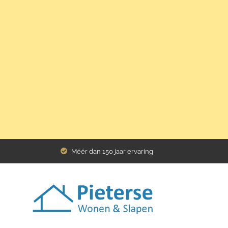
Home
Assortiment
Kasten
Kasten (overig)
slaapkamer 
Méér dan 150 jaar ervaring