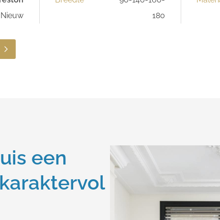
Nieuw
180
uis een
 karaktervol