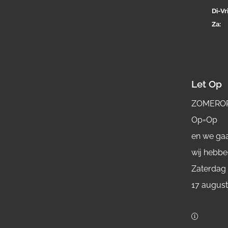
Di-
Vri
Za
Let Op
ZOMERO
Op=Op
en we gaa
wij hebbe
Zaterdag
17 augus