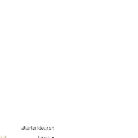
allerlei kleuren
aal
lamilux