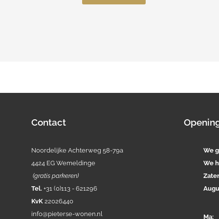
Contact
Opening
Noordelijke Achterweg 58-79a
We g
4424 EG Wemeldinge
We h
(gratis parkeren)
Zate
Tel.
+31 (0)113 - 621296
Augu
KvK
22026440
info@pieterse-wonen.nl
Ma