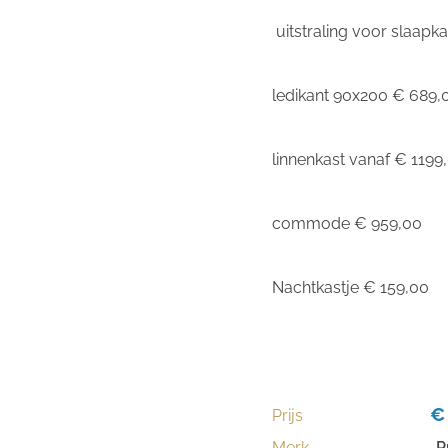
uitstraling voor slaapk
ledikant 90x200 € 689,
linnenkast vanaf € 1199
commode € 959,00
Nachtkastje € 159,00
€
Prijs
Merk
P