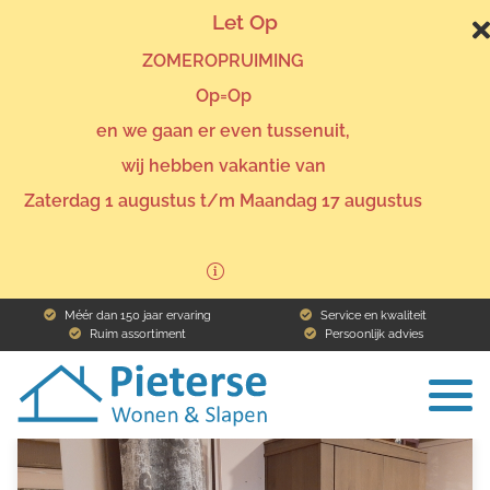
Let Op
ZOMEROPRUIMING
Op=Op
en we gaan er even tussenuit,
wij hebben vakantie van
Home
Assortiment
Zaterdag 1 augustus t/m Maandag 17 augustus
Assortiment
Méér dan 150 jaar ervaring
Service en kwaliteit
Ruim assortiment
Persoonlijk advies
To
na