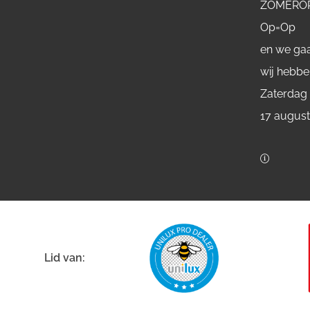
ZOMERO
Op=Op
en we gaa
wij hebbe
Zaterdag
17 augus
Lid van: