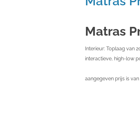
Matras P
Matras P
Interieur: Toplaag van
interactieve, high-low p
aangegeven prijs is va