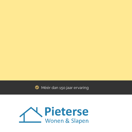
Home
Assortiment
Bedden
Matras
Matras Preston Ma
Méér dan 150 jaar ervaring