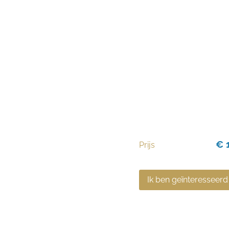
€ 1
Prijs
Ik ben geïnteresseerd