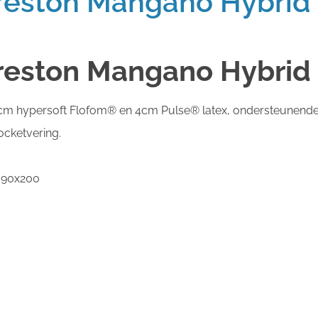
reston Mangano Hybrid
reston Mangano Hybrid
 2cm hypersoft Flofom® en 4cm Pulse® latex, ondersteunend
ocketvering.
n 90x200