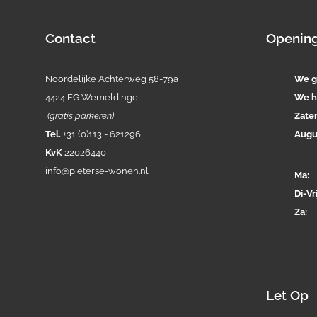
Contact
Opening
Noordelijke Achterweg 58-79a
We g
4424 EG Wemeldinge
We h
(gratis parkeren)
Zate
Tel.
+31 (0)113 - 621296
Augu
KvK
22026440
info@pieterse-wonen.nl
Ma
Di-
Vri
Za
Let Op