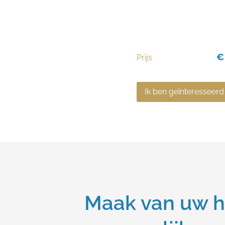
€
Prijs
Ik ben geïnteresseerd
Maak van uw h