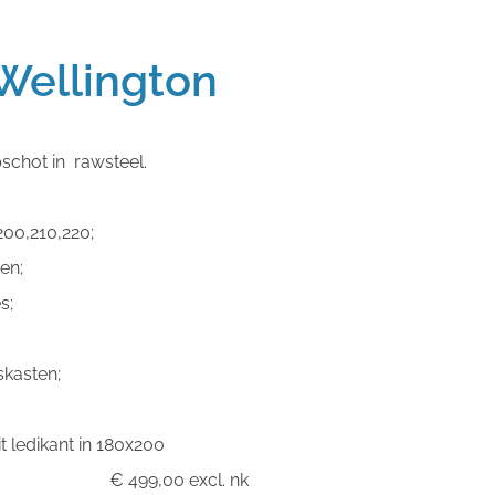
 Wellington
schot in rawsteel.
00,210,220;
en;
s;
kasten;
t ledikant in 180x200
00 € 499,00 excl. nk