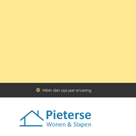
Home
Assortiment
Bedden
ledikant Wellington
Méér dan 150 jaar ervaring