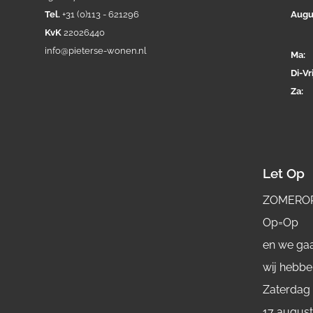
Tel.
+31 (0)113 - 621296
Augu
KvK
22026440
info@pieterse-wonen.nl
Ma
Di-
Vri
Za
Let Op
ZOMERO
Op=Op
en we gaa
wij hebbe
Zaterdag
17 augus