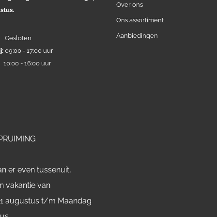
Over ons
stus.
Ons assortiment
Aanbiedingen
:
Gesloten
j:
09:00 - 17:00 uur
:
10:00 - 16:00 uur
PRUIMING
n er even tussenuit,
n vakantie van
 1 augustus t/m Maandag
tus