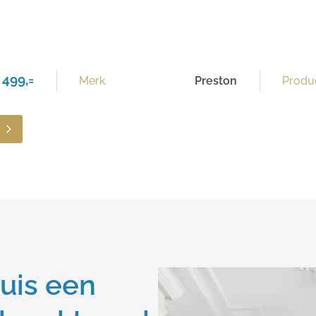
 499,=
Merk
Preston
Produc
uis een