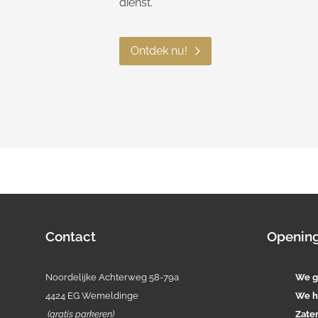
dienst.
Ontdek nu!
Contact
Opening
Noordelijke Achterweg 58-79a
We g
4424 EG Wemeldinge
We h
(gratis parkeren)
Zate