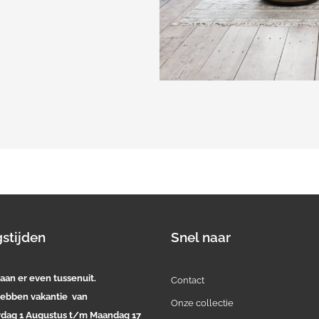
stijden
Snel naar
aan er even tussenuit.
Contact
ebben vakantie van
Onze collectie
rdag 1 Augustus t/m Maandag 17