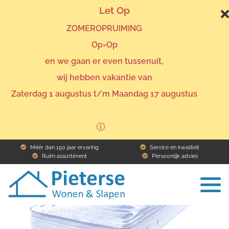
Let Op
ZOMEROPRUIMING
Op=Op
en we gaan er even tussenuit,
wij hebben vakantie van
Home
Assortiment
Bedden
All Seasons matras
Zaterdag 1 augustus t/m Maandag 17 augustus
Terug naar het overzicht
Méér dan 150 jaar ervaring
Service en kwaliteit
Ruim assortiment
Persoonlijk advies
To
na