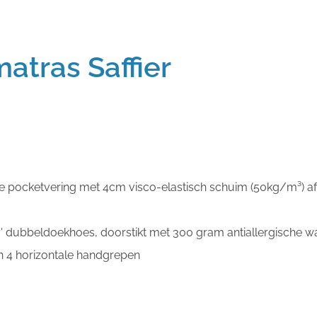
atras Saffier
te pocketvering met 4cm visco-elastisch schuim (50kg/m³) a
ry' dubbeldoekhoes, doorstikt met 300 gram antiallergische wa
 en 4 horizontale handgrepen