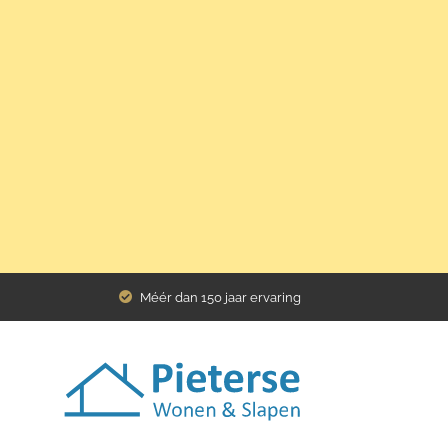
Home
Assortiment
Bedden
Preston matras Saffier
Méér dan 150 jaar ervaring