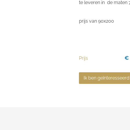
te leveren in de mat
prijs van 90x200
€
Prijs
Ik ben geïnteresseerd