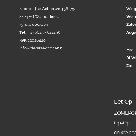
Noordelijke Achterweg 58-79a
We g
4424 EG Wemeldinge
We h
(gratis parkeren)
Zate
Tel.
+31 (0)113 - 621296
Augu
KvK
22026440
info@pieterse-wonen.nl
Ma
Di-
Vri
Za
Let Op
ZOMERO
Op=Op
en we gaa