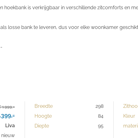
hoekbank is verkrijgbaar in verschillende zitcomforts en me
 als losse bank te leveren, dus voor elke woonkamer geschikt
,-
Breedte
298
Zithoo
 1.999,=
.399,=
Hoogte
84
Kleur
Liva
Diepte
95
materi
s nieuw