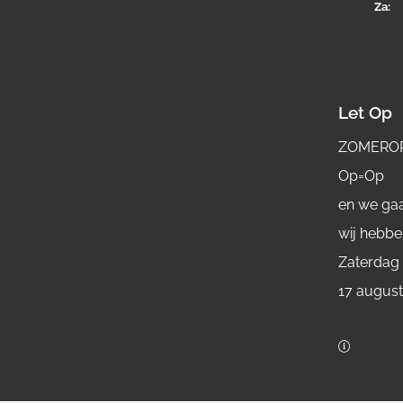
Za
Let Op
ZOMERO
Op=Op
en we gaa
wij hebbe
Zaterdag
17 augus