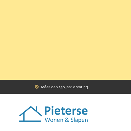
Home
Assortiment
Banken
Poef
hoekbank Dakota
Méér dan 150 jaar ervaring