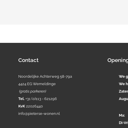
Contact
Opening
Noordelijke Achterweg 58-79a
We g
4424 EG Wemeldinge
We h
(gratis parkeren)
Zate
Tel.
+31 (0)113 - 621296
Augu
KvK
22026440
info@pieterse-wonen.nl
Ma
Di-
Vri