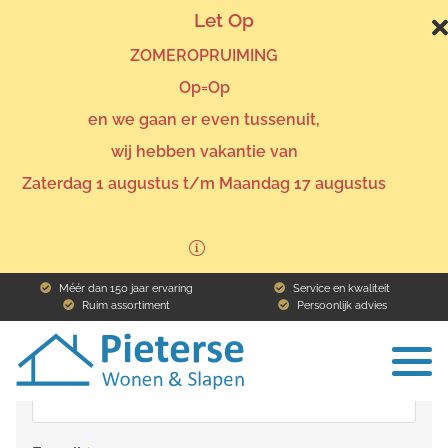
Let Op
ZOMEROPRUIMING
Op=Op
en we gaan er even tussenuit,
wij hebben vakantie van
Home
Assortiment
Boxspring Kristal 12
Ik ben geïnteresseerd
Zaterdag 1 augustus t/m Maandag 17 augustus
Boxspring Kristal 12
Méér dan 150 jaar ervaring
Service en kwaliteit
Ruim assortiment
Persoonlijk advies
Naam
To
na