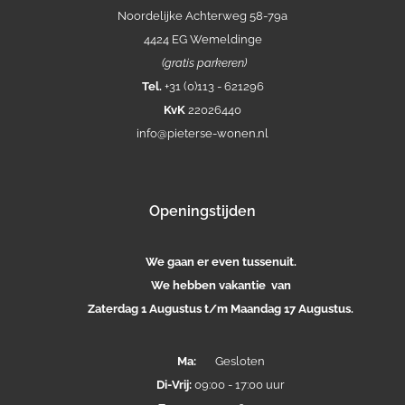
Noordelijke Achterweg 58-79a
4424 EG Wemeldinge
(gratis parkeren)
Tel.
+31 (0)113 - 621296
KvK
22026440
info@pieterse-wonen.nl
Openingstijden
We gaan er even tussenuit.
We hebben vakantie van
Zaterdag 1 Augustus t/m Maandag 17 Augustus.
Ma:
Gesloten
Di-
Vrij:
09:00 - 17:00 uur