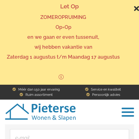
Let Op
ZOMEROPRUIMING
Op=Op
en we gaan er even tussenuit,
wij hebben vakantie van
Home
Assortiment
Ik ben geïnteresseerd
Zaterdag 1 augustus t/m Maandag 17 augustus
Naam
Méér dan 150 jaar ervaring
Service en kwaliteit
Ruim assortiment
Persoonlijk advies
To
E-mail
na