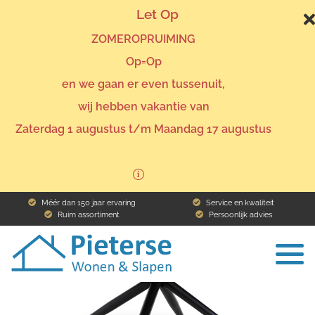
Let Op
ZOMEROPRUIMING
Op=Op
en we gaan er even tussenuit,
wij hebben vakantie van
Home
Assortiment
eettafel Melbourne
Zaterdag 1 augustus t/m Maandag 17 augustus
Terug naar het overzicht
Méér dan 150 jaar ervaring
Service en kwaliteit
Ruim assortiment
Persoonlijk advies
To
na