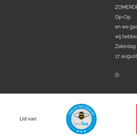
ZOMERO
Op=Op
en we gaa
wij hebbe
Zaterdag
17 augus
Lid van: