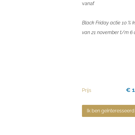
vanaf
Black Friday actie 10 % k
van 21 november t/m 6
€ 1
Prijs
Ik ben geïnteresseerd