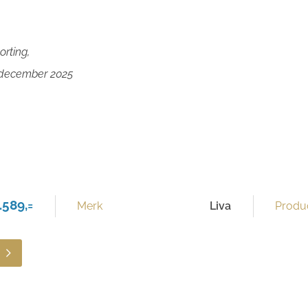
orting,
 december 2025
.589,=
Merk
Liva
Produc