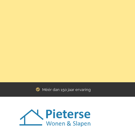
Home
Assortiment
Relaxfauteuil Stockholm
Méér dan 150 jaar ervaring