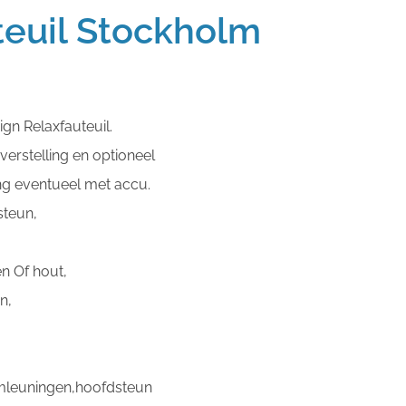
teuil Stockholm
ign Relaxfauteuil.
erstelling en optioneel
ng eventueel met accu.
steun,
n Of hout,
n,
mleuningen,hoofdsteun