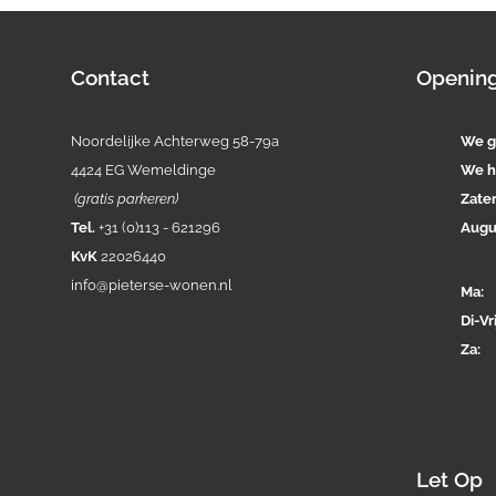
Contact
Opening
Noordelijke Achterweg 58-79a
We g
4424 EG Wemeldinge
We h
(gratis parkeren)
Zate
Tel.
+31 (0)113 - 621296
Augu
KvK
22026440
info@pieterse-wonen.nl
Ma
Di-
Vri
Za
Let Op