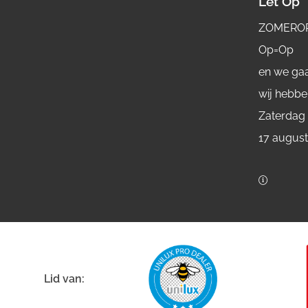
Let Op
ZOMERO
Op=Op
en we gaa
wij hebbe
Zaterdag
17 augus
Lid van: