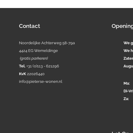
Contact
Opening
Noordelijke Achterweg 58-79a
We g
4424 EG Wemeldinge
We h
(gratis parkeren)
Zate
Tel.
+31 (0)113 - 621296
Augu
KvK
22026440
info@pieterse-wonen.nl
Ma
Di-
Vri
Za