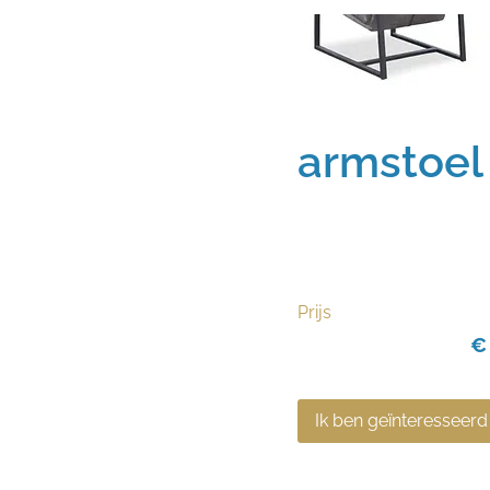
armstoel
Prijs
€
Ik ben geïnteresseerd