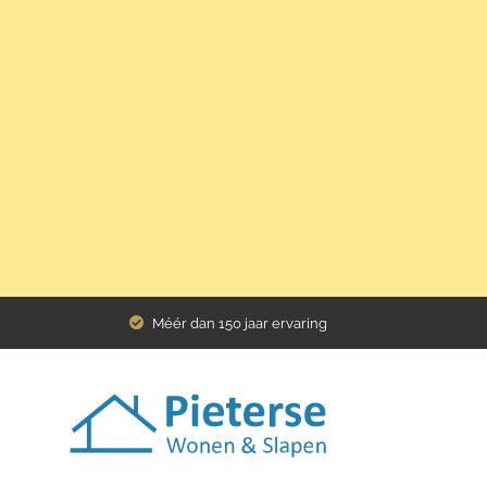
Home
Assortiment
armstoel leer en zwart frame
Méér dan 150 jaar ervaring