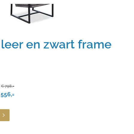
 leer en zwart frame
€ 798,=
 556,=