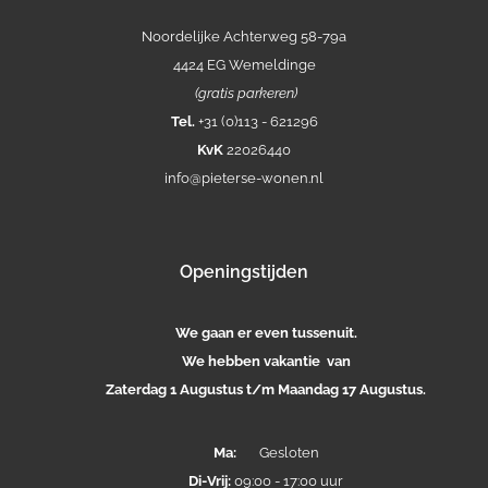
Noordelijke Achterweg 58-79a
4424 EG Wemeldinge
(gratis parkeren)
Tel.
+31 (0)113 - 621296
KvK
22026440
info@pieterse-wonen.nl
Openingstijden
We gaan er even tussenuit.
We hebben vakantie van
Zaterdag 1 Augustus t/m Maandag 17 Augustus.
Ma:
Gesloten
Di-
Vrij:
09:00 - 17:00 uur