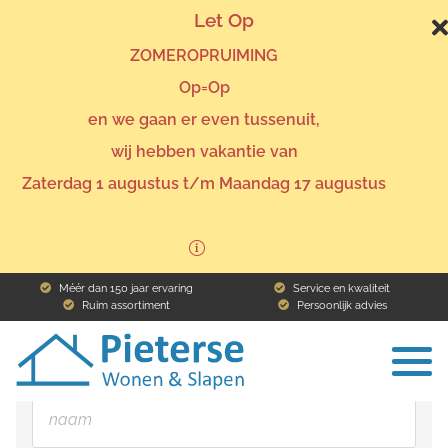
Let Op
ZOMEROPRUIMING
Op=Op
en we gaan er even tussenuit,
wij hebben vakantie van
Home
Assortiment
Zimra
Ik ben geïnteresseerd
Zaterdag 1 augustus t/m Maandag 17 augustus
Zimra
Méér dan 150 jaar ervaring
Service en kwaliteit
Ruim assortiment
Persoonlijk advies
Naam
To
na